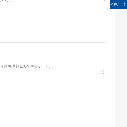
微信扫一
钟可以打100个拉铆钉 问：
.