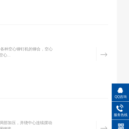
于各种空心铆钉机的铆合，空心
...
QQ咨询
服务热线
局部加压，并绕中心连续摆动
接...