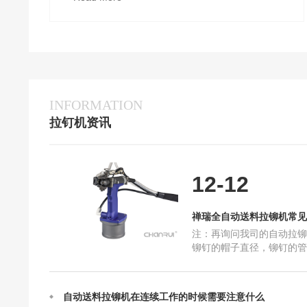
INFORMATION
定制禅瑞自动送料拉铆机需要我们提供什么呢？
拉钉机资讯
禅瑞全自动送料拉铆机常见问题解答
禅瑞自动送料拉铆机的结构及设计
禅瑞自动送料拉铆机的作业原理
12-12
自动送料拉铆机最快一分钟能打多少个钉？
抽芯铆钉在使用中一些常见问题和原因
禅瑞全自动送料拉铆机常见
禅瑞自动送料拉铆机选购指南全篇
注：再询问我司的自动拉铆
国产铆钉机和进口铆钉机哪个比较好
铆钉的帽子直径，铆钉的管
打的物件是什么。 例如：
请问你们的自动送料拉铆机可以提供试用吗？
是平面的东西，那就选择
自动送料拉铆机在连续工作的时候需要注意什么
定制禅瑞自动送料拉铆机需要我们提供什么呢？