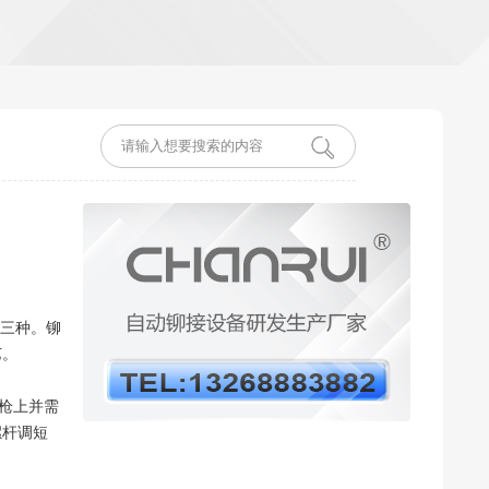
三种。铆
艺。
枪上并需
螺杆调短