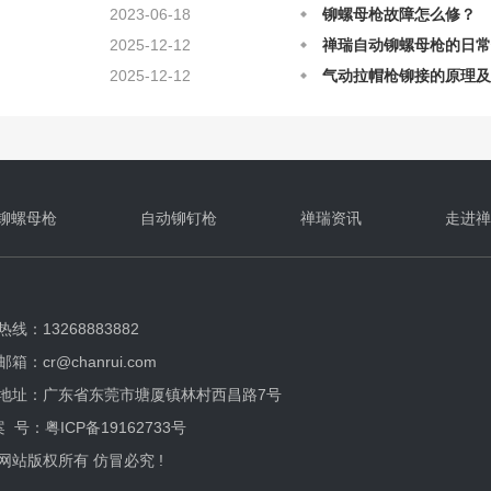
2025-12-12
禅瑞自动铆螺母枪的日常
2025-12-12
气动拉帽枪铆接的原理及
2025-08-28
铆螺母枪在铆接上的原理
2025-08-28
自动铆螺母枪应该如何正
铆螺母枪
自动铆钉枪
禅瑞资讯
走进禅
线：13268883882
箱：cr@chanrui.com
地址：广东省东莞市塘厦镇林村西昌路7号
案 号：
粤ICP备19162733号
网站版权所有 仿冒必究 !