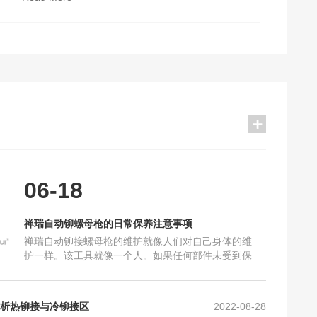
2021-10-16
保养注意事项
2025-06-18
加工要求_禅瑞铆钉枪
2025-10-16
及工艺上的要求
2024-10-30
06-18
确的保养？
2024-10-16
么？
2023-05-10
禅瑞自动铆螺母枪的日常保养注意事项
铆螺母枪的区别
2022-08-28
禅瑞自动铆接螺母枪的维护就像人们对自己身体的维
和常见问题
2022-08-28
护一样。该工具就像一个人。如果任何部件未受到保
护，将会损坏机器，导致机器故障，甚至无法使用。
现的故障及排除方法
2022-08-28
因此，使用后必须清洁和
析热铆接与冷铆接区
2022-08-28
2021-10-16