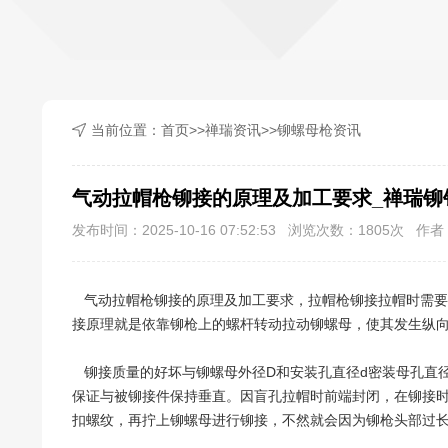
当前位置：
首页
>>
禅瑞资讯
>>
铆螺母枪资讯
气动拉帽枪铆接的原理及加工要求_禅瑞铆
发布时间：2025-10-16 07:52:53 浏览次数：
1805
次 作者：
气动拉帽枪铆接的原理及加工要求，拉帽枪铆接拉帽时需要
接原理就是依靠铆枪上的螺杆转动拉动铆螺母，使其发生纵
铆接质量的好坏与铆螺母外径D和安装孔直径d密装母孔直
保证与被铆接件保持垂直。因盲孔拉帽时前端封闭，在铆接
扣螺纹，再拧上铆螺母进行铆接，不然就会因为铆枪头部过