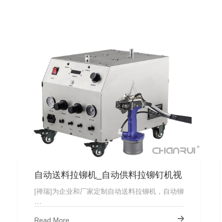
自动送料拉铆机_自动供料拉铆钉机视
频_厂家直供
[禅瑞]为企业和厂家定制自动送料拉铆机，自动铆
···
Read More