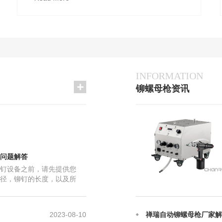
INFORMATION
2023-06-18
铆螺母枪故障怎么修？
铆螺母枪资讯
2025-12-12
禅瑞自动铆螺母枪的日常
2025-12-12
气动拉帽枪铆接的原理及
2025-08-28
铆螺母枪在铆接上的原理
2025-08-28
自动铆螺母枪应该如何正
2024-06-26
拉铆螺母的常见问题是什
问题解答
2024-06-22
禅瑞自动铆螺母枪和普通
钉设备之前，请先提供您
2024-02-10
禅瑞自动铆螺母枪的用途
径，铆钉的长度，以及所
 您打的是半空心铆钉，物件
2023-08-28
禅瑞自动铆螺母枪安装出
2023-08-10
禅瑞自动铆螺母枪厂家解
2023-06-18
铆螺母枪故障怎么修？