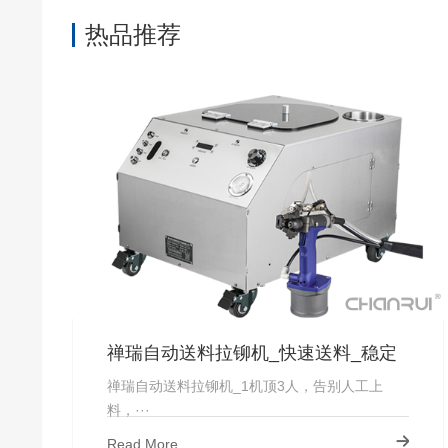
热品推荐
禅瑞自动送料拉铆机_快速送料_稳定
上钉_厂家直供-禅瑞
禅瑞自动送料拉铆机_1机顶3人，告别人工上
料，···
Read More