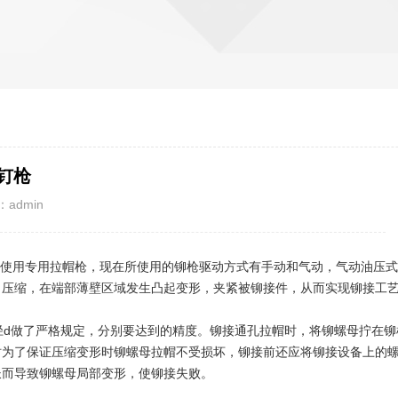
钉枪
admin
使用专用拉帽枪，现在所使用的铆枪驱动方式有手动和气动，气动油压式
向压缩，在端部薄壁区域发生凸起变形，夹紧被铆接件，从而实现铆接工
径d做了严格规定，分别要达到的精度。铆接通孔拉帽时，将铆螺母拧在铆
时为了保证压缩变形时铆螺母拉帽不受损坏，铆接前还应将铆接设备上的
长而导致铆螺母局部变形，使铆接失败。