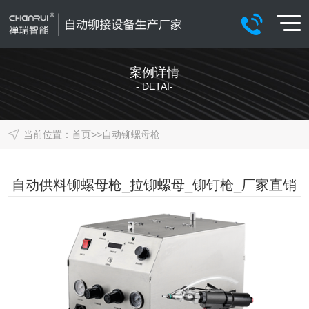
案例详情
- DETAI-
当前位置：
首页
>>
自动铆螺母枪
自动供料铆螺母枪_拉铆螺母_铆钉枪_厂家直销