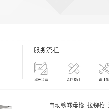
服务流程
业务洽谈
合同签订
设计生
自动铆螺母枪_拉铆枪_